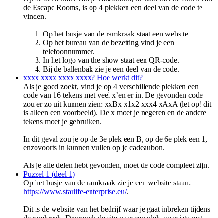
de Escape Rooms, is op 4 plekken een deel van de code te
vinden.
Op het busje van de ramkraak staat een website.
Op het bureau van de bezetting vind je een
telefoonnummer.
In het logo van the show staat een QR-code.
Bij de ballenbak zie je een deel van de code.
xxxx xxxx xxxx xxxx? Hoe werkt dit?
Als je goed zoekt, vind je op 4 verschillende plekken een
code van 16 tekens met veel x’en er in. De gevonden code
zou er zo uit kunnen zien: xxBx x1x2 xxx4 xAxA (let op! dit
is alleen een voorbeeld). De x moet je negeren en de andere
tekens moet je gebruiken.
In dit geval zou je op de 3e plek een B, op de 6e plek een 1,
enzovoorts in kunnen vullen op je cadeaubon.
Als je alle delen hebt gevonden, moet de code compleet zijn.
Puzzel 1 (deel 1)
Op het busje van de ramkraak zie je een website staan:
https://www.starlife-enterprise.eu/
.
Dit is de website van het bedrijf waar je gaat inbreken tijdens
de ramkraak. Doorzoek de site naar een plek waar iets met