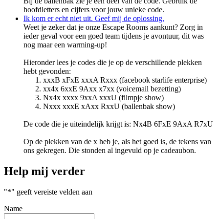
Bij de ballenbak zie je een deel van de code. Gebruik de
hoofdletters en cijfers voor jouw unieke code.
Ik kom er echt niet uit. Geef mij de oplossing.
Weet je zeker dat je onze Escape Rooms aankunt? Zorg in
ieder geval voor een goed team tijdens je avontuur, dit was
nog maar een warming-up!
Hieronder lees je codes die je op de verschillende plekken
hebt gevonden:
xxxB xFxE xxxA Rxxx (facebook starlife enterprise)
xx4x 6xxE 9Axx x7xx (voicemail bezetting)
Nx4x xxxx 9xxA xxxU (filmpje show)
Nxxx xxxE xAxx RxxU (ballenbak show)
De code die je uiteindelijk krijgt is: Nx4B 6FxE 9AxA R7xU
Op de plekken van de x heb je, als het goed is, de tekens van
ons gekregen. Die stonden al ingevuld op je cadeaubon.
Help mij verder
"
*
" geeft vereiste velden aan
Name