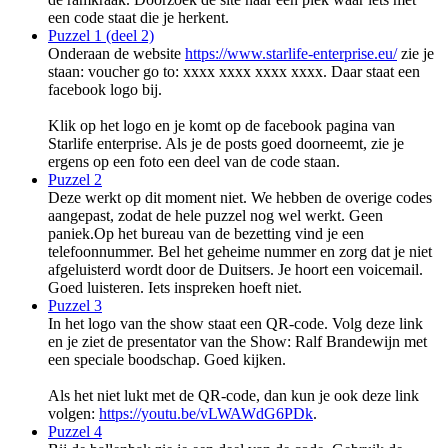
een code staat die je herkent.
Puzzel 1 (deel 2)
Onderaan de website
https://www.starlife-enterprise.eu/
zie je
staan: voucher go to: xxxx xxxx xxxx xxxx. Daar staat een
facebook logo bij.
Klik op het logo en je komt op de facebook pagina van
Starlife enterprise. Als je de posts goed doorneemt, zie je
ergens op een foto een deel van de code staan.
Puzzel 2
Deze werkt op dit moment niet. We hebben de overige codes
aangepast, zodat de hele puzzel nog wel werkt. Geen
paniek.Op het bureau van de bezetting vind je een
telefoonnummer. Bel het geheime nummer en zorg dat je niet
afgeluisterd wordt door de Duitsers. Je hoort een voicemail.
Goed luisteren. Iets inspreken hoeft niet.
Puzzel 3
In het logo van the show staat een QR-code. Volg deze link
en je ziet de presentator van the Show: Ralf Brandewijn met
een speciale boodschap. Goed kijken.
Als het niet lukt met de QR-code, dan kun je ook deze link
volgen:
https://youtu.be/vLWAWdG6PDk
.
Puzzel 4