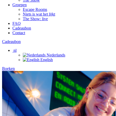
The Show
Groepen
Escape Rooms
Niets is wat het lijkt
The Show: live
FAQ
Cadeaubon
Contact
Cadeaubon
nl
Nederlands
English
Boeken