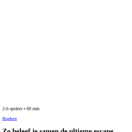
2-6 spelers • 60 min
Boeken
Zo beleef je samen de ultieme escape