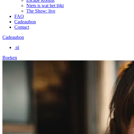
Escape Rooms
Niets is wat het lijkt
The Show: live
FAQ
Cadeaubon
Contact
Cadeaubon
nl
Boeken